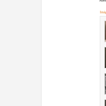
Adem
Imág