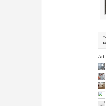
Ca
Ta
Artí