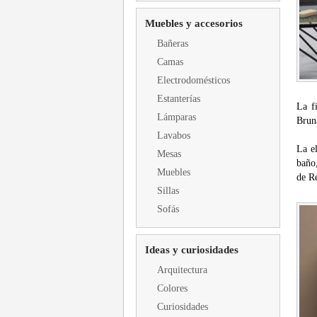
Muebles y accesorios
Bañeras
Camas
Electrodomésticos
Estanterías
La f
Lámparas
Bruna
Lavabos
La e
Mesas
baño
Muebles
de R
Sillas
Sofás
Ideas y curiosidades
Arquitectura
Colores
Curiosidades