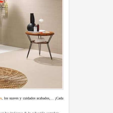
es
, los suaves y cuidados acabados,… ¡Cada