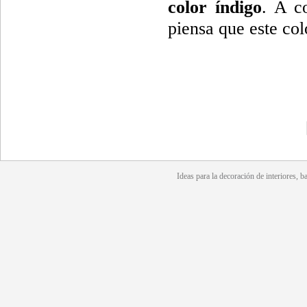
color índigo
. A c
piensa que este col
Ideas para la
decoración
de interiores, b