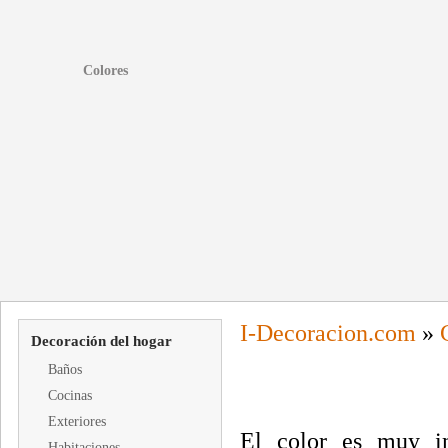
Colores
I-
Decoracion
.com
»
Decoración del hogar
Baños
Cocinas
Exteriores
El color es muy im
Habitaciones