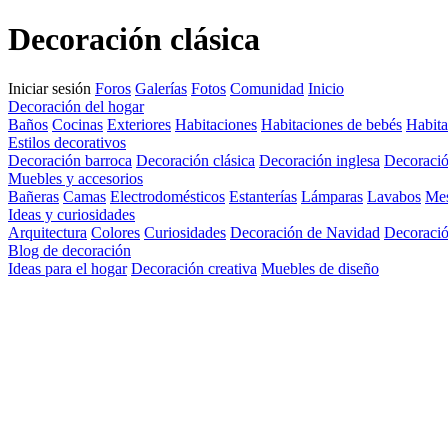
Decoración clásica
Iniciar sesión
Foros
Galerías
Fotos
Comunidad
Inicio
Decoración del hogar
Baños
Cocinas
Exteriores
Habitaciones
Habitaciones de bebés
Habita
Estilos decorativos
Decoración barroca
Decoración clásica
Decoración inglesa
Decoració
Muebles y accesorios
Bañeras
Camas
Electrodomésticos
Estanterías
Lámparas
Lavabos
Me
Ideas y curiosidades
Arquitectura
Colores
Curiosidades
Decoración de Navidad
Decoració
Blog de decoración
Ideas para el hogar
Decoración creativa
Muebles de diseño