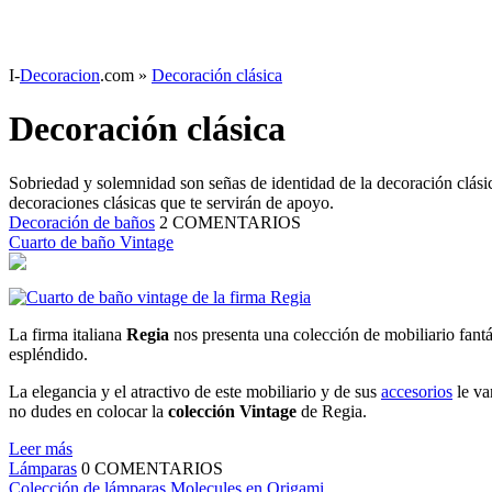
I-
Decoracion
.com
»
Decoración clásica
Decoración clásica
Sobriedad y solemnidad son señas de identidad de la decoración clásic
decoraciones clásicas que te servirán de apoyo.
Decoración de baños
2
COMENTARIOS
Cuarto de baño Vintage
La firma italiana
Regia
nos presenta una colección de mobiliario fantá
espléndido.
La elegancia y el atractivo de este mobiliario y de sus
accesorios
le va
no dudes en colocar la
colección Vintage
de Regia.
Leer más
Lámparas
0
COMENTARIOS
Colección de lámparas Molecules en Origami