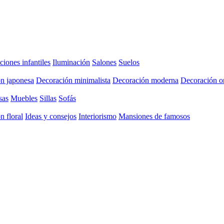
ciones infantiles
Iluminación
Salones
Suelos
n japonesa
Decoración minimalista
Decoración moderna
Decoración or
sas
Muebles
Sillas
Sofás
n floral
Ideas y consejos
Interiorismo
Mansiones de famosos