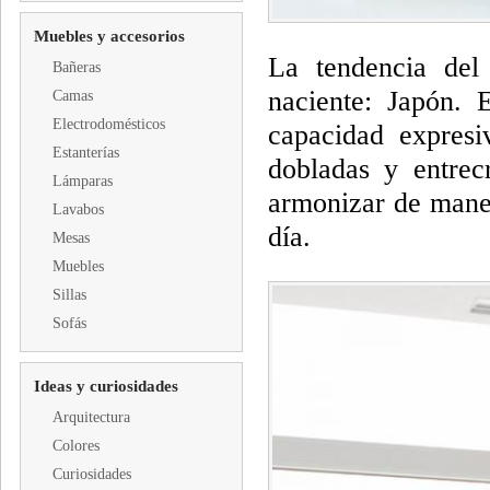
Muebles y accesorios
La tendencia de
Bañeras
naciente: Japón. 
Camas
Electrodomésticos
capacidad expresi
Estanterías
dobladas y entre
Lámparas
armonizar de maner
Lavabos
día.
Mesas
Muebles
Sillas
Sofás
Ideas y curiosidades
Arquitectura
Colores
Curiosidades