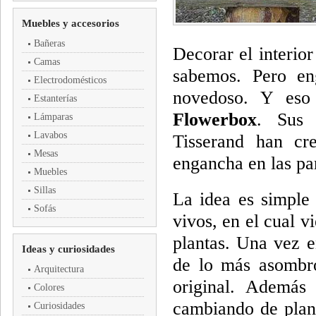
Muebles y accesorios
Bañeras
Decorar el interio
Camas
sabemos. Pero en
Electrodomésticos
novedoso. Y eso
Estanterías
Flowerbox
. Sus 
Lámparas
Lavabos
Tisserand han c
Mesas
engancha en las pa
Muebles
Sillas
La idea es simple 
Sofás
vivos, en el cual v
plantas. Una vez e
Ideas y curiosidades
de lo más asombro
Arquitectura
original. Además
Colores
cambiando de plan
Curiosidades