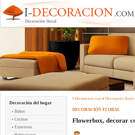
Decoración floral
I-
Decoracion
.com
»
Decoración floral
Decoración del hogar
DECORACIÓN FLORAL
Baños
Flowerbox, decorar co
Cocinas
Exteriores
Habitaciones