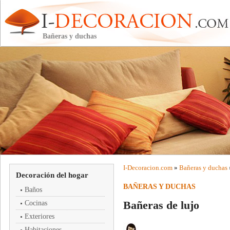
Bañeras y duchas
I-
Decoracion
.com
»
Bañeras y duchas
Decoración del hogar
BAÑERAS Y DUCHAS
Baños
Bañeras de lujo
Cocinas
Exteriores
Habitaciones