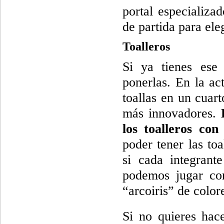
portal especializa
de partida para ele
Toalleros
Si ya tienes ese 
ponerlas. En la ac
toallas en un cuar
más innovadores.
P
los toalleros con 
poder tener las to
si cada integrant
podemos jugar con
“arcoiris” de col
Si no quieres hace