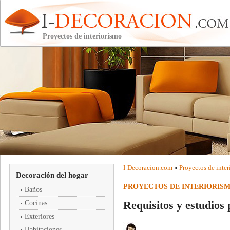
Proyectos de interiorismo
I-
Decoracion
.com
»
Proyectos de inte
Decoración del hogar
PROYECTOS DE INTERIORIS
Baños
Requisitos y estudios 
Cocinas
Exteriores
Habitaciones