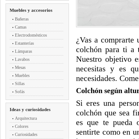
Muebles y accesorios
Bañeras
Camas
Electrodomésticos
¿Vas a comprarte 
Estanterías
colchón para ti a 
Lámparas
Nuestro objetivo 
Lavabos
necesitas y es q
Mesas
Muebles
necesidades. Com
Sillas
Colchón según altur
Sofás
Si eres una perso
Ideas y curiosidades
colchón que sea fi
Arquitectura
es que te pueda o
Colores
sentirte como en un
Curiosidades