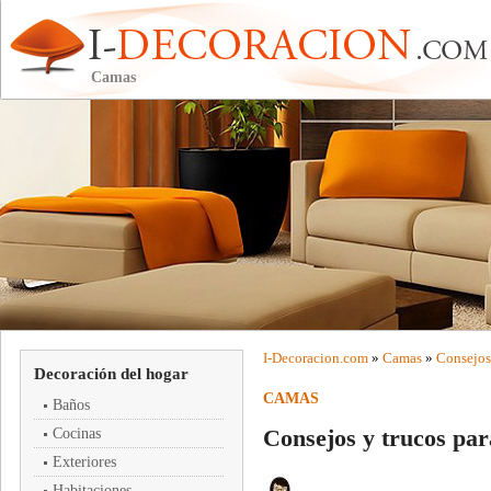
Camas
I-
Decoracion
.com
»
Camas
»
Consejos 
Decoración del hogar
CAMAS
Baños
Consejos y trucos par
Cocinas
Exteriores
Habitaciones