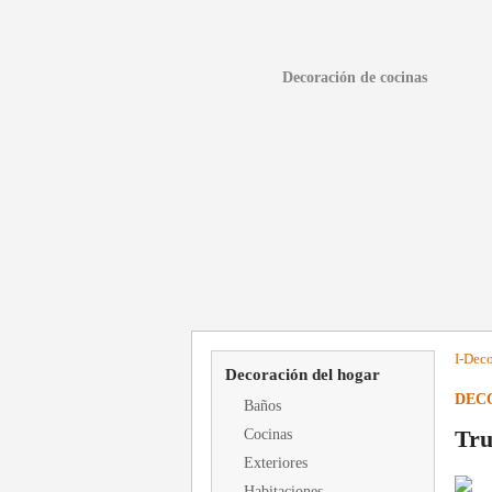
Decoración de cocinas
I-
Deco
Decoración del hogar
DEC
Baños
Tru
Cocinas
Exteriores
Habitaciones