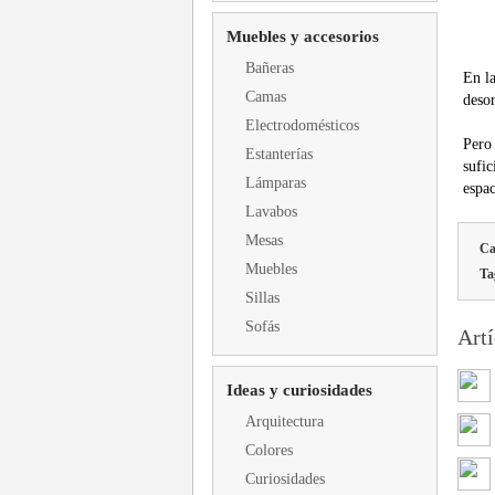
Muebles y accesorios
Bañeras
En l
Camas
deso
Electrodomésticos
Pero
Estanterías
sufic
Lámparas
espac
Lavabos
Mesas
Ca
Muebles
Ta
Sillas
Sofás
Artí
Ideas y curiosidades
Arquitectura
Colores
Curiosidades