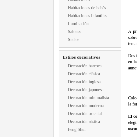
Habitaciones de bebés
Habitaciones infantiles
Iluminación
A pr
Salones
sobr
Suelos
tema
Dos 
Estilos decorativos
en l
Decoración barroca
aunq
Decoración clásica
Decoración inglesa
Decoración japonesa
Decoración minimalista
Colo
la fo
Decoración moderna
Decoración oriental
El c
Decoración rústica
eleg
oscu
Feng Shui