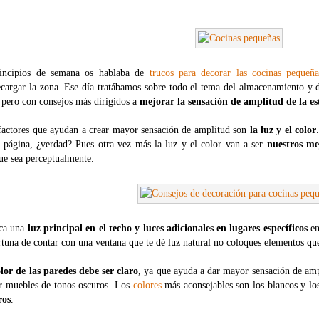
incipios de semana os hablaba de
trucos para decorar las cocinas pequeña
ecargar la zona. Ese día tratábamos sobre todo el tema del almacenamiento y d
 pero con consejos más dirigidos a
mejorar la sensación de amplitud de la es
factores que ayudan a crear mayor sensación de amplitud son
la luz y el color
a página, ¿verdad? Pues otra vez más la luz y el color van a ser
nuestros me
ue sea perceptualmente.
ca una
luz principal en el techo y luces adicionales en lugares específicos
en
rtuna de contar con una ventana que te dé luz natural no coloques elementos que
olor de las paredes debe ser claro
, ya que ayuda a dar mayor sensación de amp
ir muebles de tonos oscuros. Los
colores
más aconsejables son los blancos y lo
ros
.