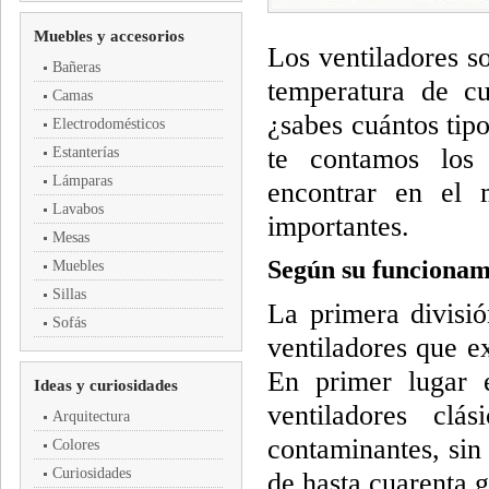
Muebles y accesorios
Los ventiladores s
Bañeras
temperatura de cu
Camas
¿sabes cuántos tipo
Electrodomésticos
te contamos los 
Estanterías
Lámparas
encontrar en el 
Lavabos
importantes.
Mesas
Según su funcionam
Muebles
Sillas
La primera divisi
Sofás
ventiladores que e
En primer lugar e
Ideas y curiosidades
ventiladores cl
Arquitectura
contaminantes, sin
Colores
Curiosidades
de hasta cuarenta g