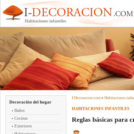
Habitaciones infantiles
I-
Decoracion
.com
»
Habitaciones infan
Decoración del hogar
HABITACIONES INFANTILES
Baños
Reglas básicas para c
Cocinas
Exteriores
Habitaciones