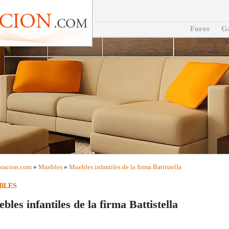
Foros
Ga
racion
.com
»
Muebles
»
Muebles infantiles de la firma Battistella
BLES
bles infantiles de la firma Battistella