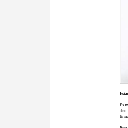
Esta
Es mu
sino
firma
Para 