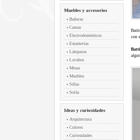
Muebles y accesorios
Bañeras
Camas
Batti
Electrodomésticos
con 
Estanterías
Batti
Lámparas
algun
Lavabos
Mesas
Muebles
Sillas
Sofás
Ideas y curiosidades
Arquitectura
Colores
Curiosidades