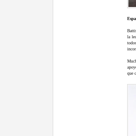
Espa
Batti
la le
todo
incor
Mucho
apoy
que 