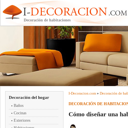
Decoración de habitaciones
I-
Decoracion
.com
»
Decoración de hab
Decoración del hogar
DECORACIÓN DE HABITACIO
Baños
Cómo diseñar una hab
Cocinas
Exteriores
Habitaciones