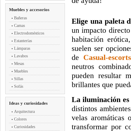
de ayuda!
Muebles y accesorios
Bañeras
Elige una paleta d
Camas
un impacto directo
Electrodomésticos
habitación erótic
Estanterías
suelen ser opcione
Lámparas
de
Casual-escort
Lavabos
Mesas
neutros combinad
Muebles
pueden resultar m
Sillas
brillantes que pued
Sofás
La iluminación es 
Ideas y curiosidades
distintos ambiente
Arquitectura
velas aromáticas 
Colores
transformar por c
Curiosidades