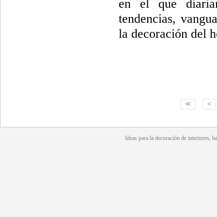
en el que diaria
tendencias, vangua
la decoración del h
<<
<
Ideas para la
decoración
de interiores, b