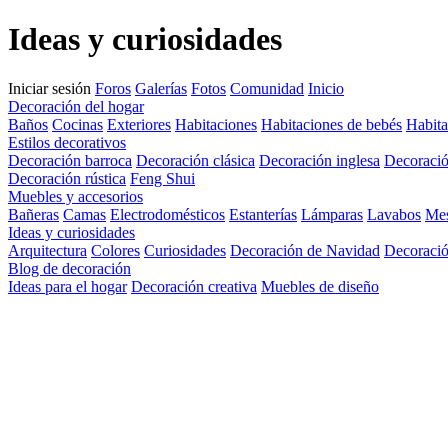
Ideas y curiosidades
Iniciar sesión
Foros
Galerías
Fotos
Comunidad
Inicio
Decoración del hogar
Baños
Cocinas
Exteriores
Habitaciones
Habitaciones de bebés
Habita
Estilos decorativos
Decoración barroca
Decoración clásica
Decoración inglesa
Decoració
Decoración rústica
Feng Shui
Muebles y accesorios
Bañeras
Camas
Electrodomésticos
Estanterías
Lámparas
Lavabos
Me
Ideas y curiosidades
Arquitectura
Colores
Curiosidades
Decoración de Navidad
Decoració
Blog de decoración
Ideas para el hogar
Decoración creativa
Muebles de diseño