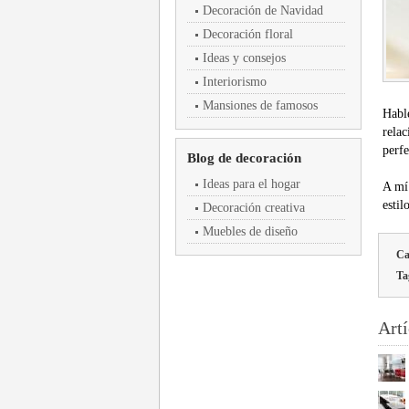
Decoración de Navidad
Decoración floral
Ideas y consejos
Interiorismo
Mansiones de famosos
Hable
rela
perfe
Blog de decoración
Ideas para el hogar
A mí
esti
Decoración creativa
Muebles de diseño
Ca
Ta
Artí