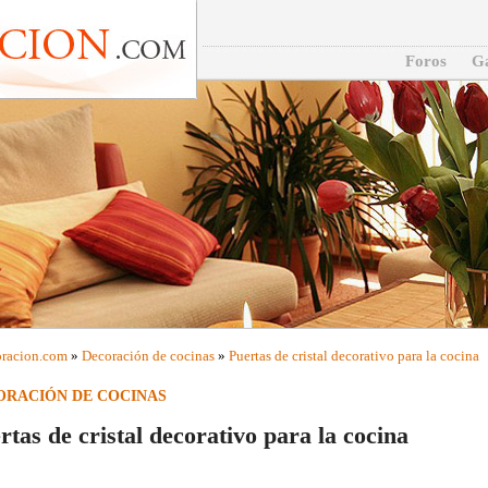
Foros
Ga
racion
.com
»
Decoración de cocinas
»
Puertas de cristal decorativo para la cocina
ORACIÓN DE COCINAS
rtas de cristal decorativo para la cocina