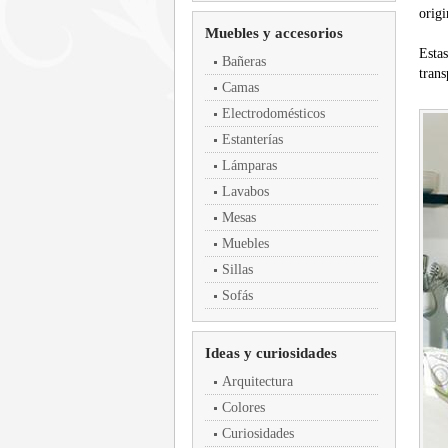
origi
Muebles y accesorios
Esta
Bañeras
trans
Camas
Electrodomésticos
Estanterías
Lámparas
Lavabos
Mesas
Muebles
Sillas
Sofás
Ideas y curiosidades
Arquitectura
Colores
Curiosidades