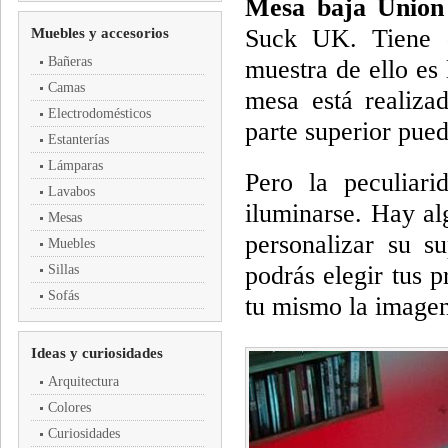
Mesa baja Union
Suck UK. Tiene d
Muebles y accesorios
Bañeras
muestra de ello es
Camas
mesa está realiza
Electrodomésticos
parte superior pued
Estanterías
Lámparas
Pero la peculiar
Lavabos
iluminarse. Hay al
Mesas
personalizar su s
Muebles
podrás elegir tus p
Sillas
Sofás
tu mismo la imagen
Ideas y curiosidades
Arquitectura
Colores
Curiosidades