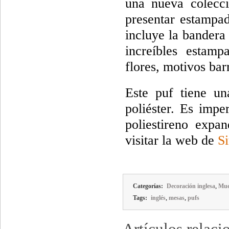
una nueva colec
presentar estampad
incluye la bandera
increíbles estamp
flores, motivos barr
Este puf tiene u
poliéster. Es impe
poliestireno expa
visitar la web de
Si
,
Categorías:
Decoración inglesa
Mue
,
,
Tags:
inglés
mesas
pufs
Artículos relaci