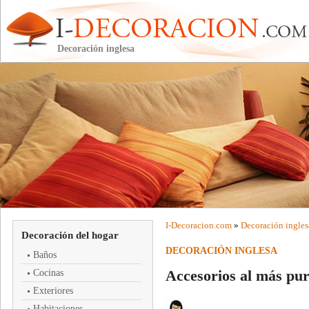
Decoración inglesa
I-
Decoracion
.com
»
Decoración ingles
Decoración del hogar
DECORACIÓN INGLESA
Baños
Accesorios al más puro
Cocinas
Exteriores
Habitaciones