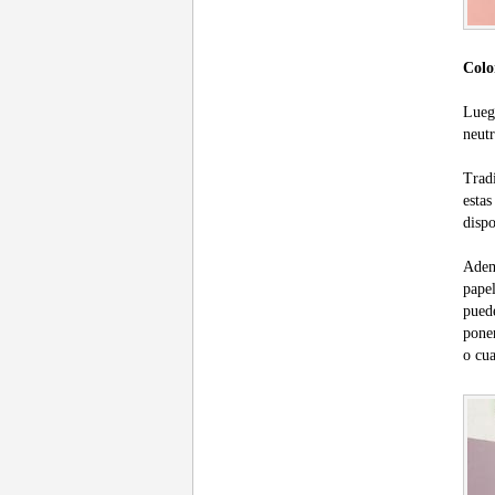
Colo
Lueg
neutr
Tradi
estas
dispo
Adem
papel
pued
poner
o cua