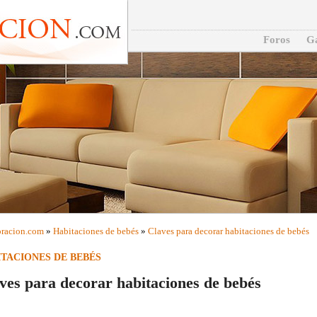
Foros
Ga
racion
.com
»
Habitaciones de bebés
»
Claves para decorar habitaciones de bebés
TACIONES DE BEBÉS
ves para decorar habitaciones de bebés