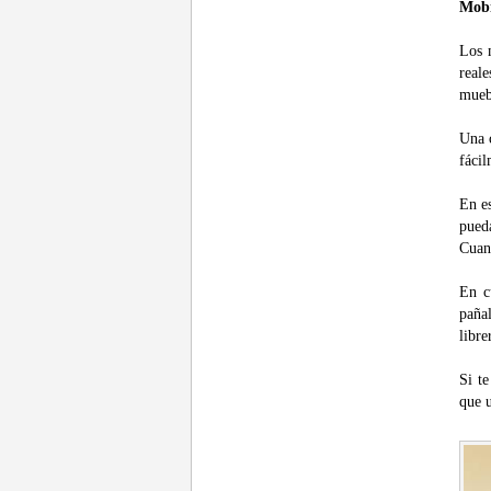
Mobi
Los 
real
mueb
Una c
fácil
En es
pued
Cuan
En c
paña
libre
Si te
que u