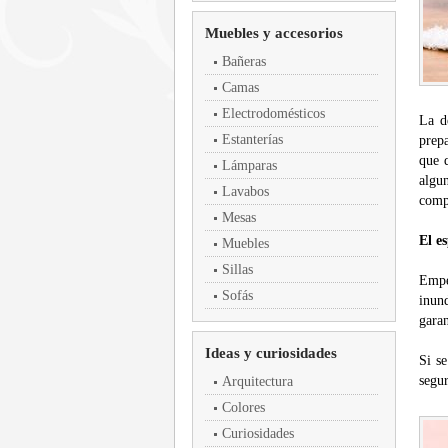
Muebles y accesorios
Bañeras
Camas
Electrodomésticos
La d
Estanterías
prepa
que q
Lámparas
algu
Lavabos
compa
Mesas
El e
Muebles
Sillas
Empez
Sofás
inun
garan
Ideas y curiosidades
Si se
segur
Arquitectura
Colores
Curiosidades