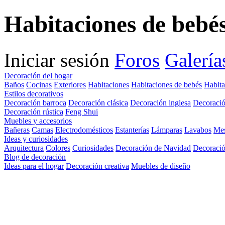
Habitaciones de bebé
Iniciar sesión
Foros
Galería
Decoración del hogar
Baños
Cocinas
Exteriores
Habitaciones
Habitaciones de bebés
Habita
Estilos decorativos
Decoración barroca
Decoración clásica
Decoración inglesa
Decoració
Decoración rústica
Feng Shui
Muebles y accesorios
Bañeras
Camas
Electrodomésticos
Estanterías
Lámparas
Lavabos
Me
Ideas y curiosidades
Arquitectura
Colores
Curiosidades
Decoración de Navidad
Decoració
Blog de decoración
Ideas para el hogar
Decoración creativa
Muebles de diseño