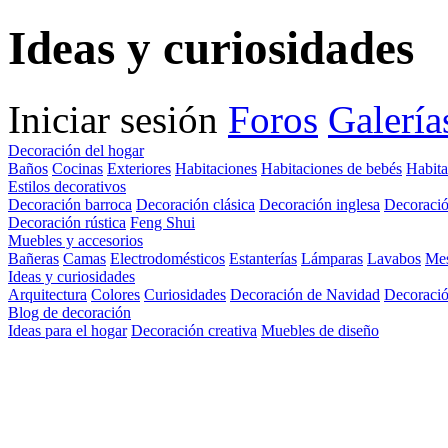
Ideas y curiosidades
Iniciar sesión
Foros
Galería
Decoración del hogar
Baños
Cocinas
Exteriores
Habitaciones
Habitaciones de bebés
Habita
Estilos decorativos
Decoración barroca
Decoración clásica
Decoración inglesa
Decoració
Decoración rústica
Feng Shui
Muebles y accesorios
Bañeras
Camas
Electrodomésticos
Estanterías
Lámparas
Lavabos
Me
Ideas y curiosidades
Arquitectura
Colores
Curiosidades
Decoración de Navidad
Decoració
Blog de decoración
Ideas para el hogar
Decoración creativa
Muebles de diseño