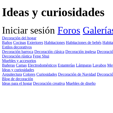
Ideas y curiosidades
Iniciar sesión
Foros
Galería
Decoración del hogar
Baños
Cocinas
Exteriores
Habitaciones
Habitaciones de bebés
Habita
Estilos decorativos
Decoración barroca
Decoración clásica
Decoración inglesa
Decoració
Decoración rústica
Feng Shui
Muebles y accesorios
Bañeras
Camas
Electrodomésticos
Estanterías
Lámparas
Lavabos
Me
Ideas y curiosidades
Arquitectura
Colores
Curiosidades
Decoración de Navidad
Decoració
Blog de decoración
Ideas para el hogar
Decoración creativa
Muebles de diseño