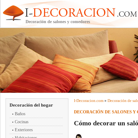
Decoración de salones y comedores
I-
Decoracion
.com
»
Decoración de sal
Decoración del hogar
DECORACIÓN DE SALONES Y
Baños
Cómo decorar un sal
Cocinas
Exteriores
Habitaciones