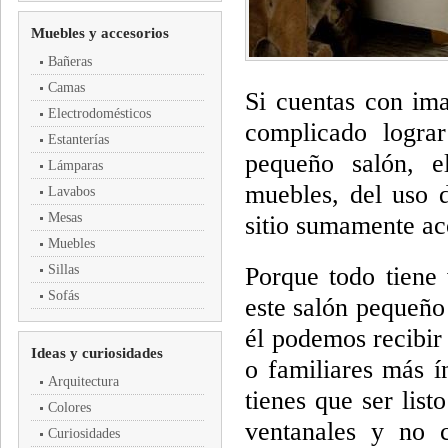
Muebles y accesorios
Bañeras
Camas
Si cuentas con ima
Electrodomésticos
complicado lograr
Estanterías
pequeño salón, e
Lámparas
muebles, del uso d
Lavabos
Mesas
sitio sumamente ac
Muebles
Sillas
Porque todo tiene 
Sofás
este salón pequeño
él podemos recibir
Ideas y curiosidades
o familiares más í
Arquitectura
tienes que ser list
Colores
ventanales y no c
Curiosidades