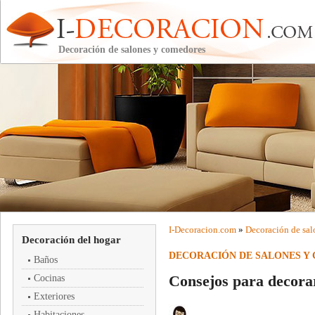
Decoración de salones y comedores
I-
Decoracion
.com
»
Decoración de sal
Decoración del hogar
DECORACIÓN DE SALONES Y
Baños
Consejos para decorar
Cocinas
Exteriores
Habitaciones