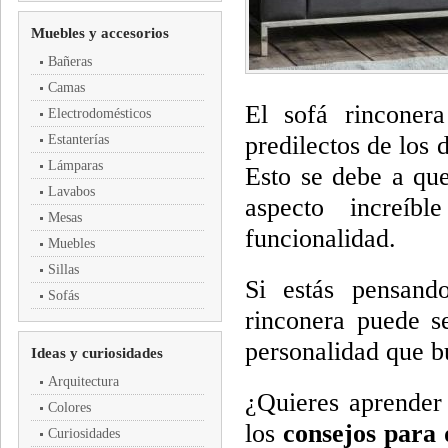
Muebles y accesorios
Bañeras
Camas
El sofá rinconer
Electrodomésticos
predilectos de los 
Estanterías
Lámparas
Esto se debe a que
Lavabos
aspecto increíb
Mesas
funcionalidad.
Muebles
Sillas
Si estás pensand
Sofás
rinconera puede s
personalidad que bu
Ideas y curiosidades
Arquitectura
¿Quieres aprender
Colores
los
consejos para 
Curiosidades