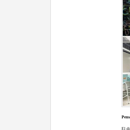
Pens
El d