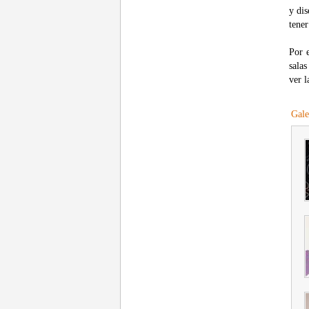
y dis
tener
Por e
salas
ver l
Gale