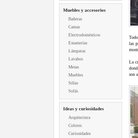
Muebles y accesorios
Bañeras
Camas
Electrodomésticos
Todo
Estanterías
las 
mostr
Lámparas
Lavabos
La cr
Mesas
dond
son a
Muebles
Sillas
Sofás
Ideas y curiosidades
Arquitectura
Colores
Curiosidades