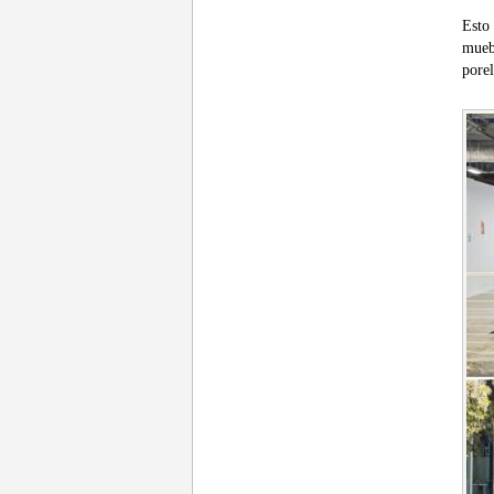
Esto
mueb
porel