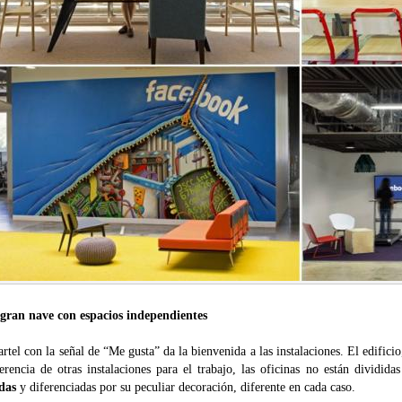
gran nave con espacios independientes
rtel con la señal de “Me gusta” da la bienvenida a las instalaciones. El edifici
erencia de otras instalaciones para el trabajo, las oficinas no están dividid
adas
y diferenciadas por su peculiar decoración, diferente en cada caso.