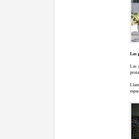
Las 
Las 
prota
Llam
espac