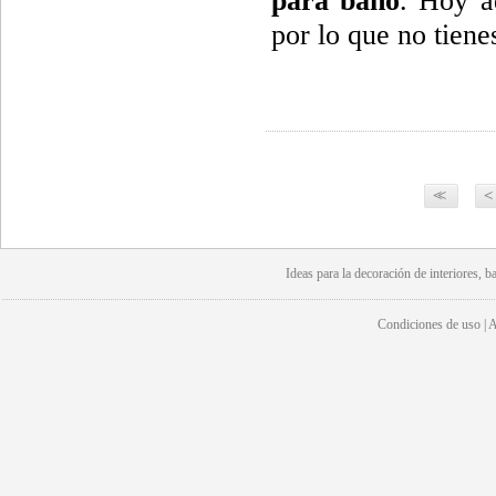
para baño
. Hoy a
por lo que no tiene
<<
<
Ideas para la
decoración
de interiores, b
Condiciones de uso | Av