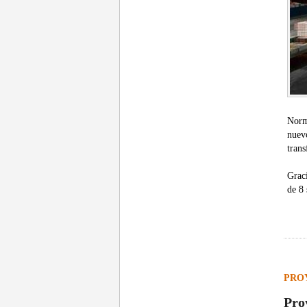
Norm
nuev
trans
Grac
de 8 
PRO
Pro