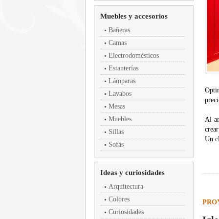
Muebles y accesorios
Bañeras
Camas
Electrodomésticos
Estanterías
Lámparas
Opti
Lavabos
preci
Mesas
Muebles
Al a
crear
Sillas
Un c
Sofás
Ideas y curiosidades
Arquitectura
Colores
PRO
Curiosidades