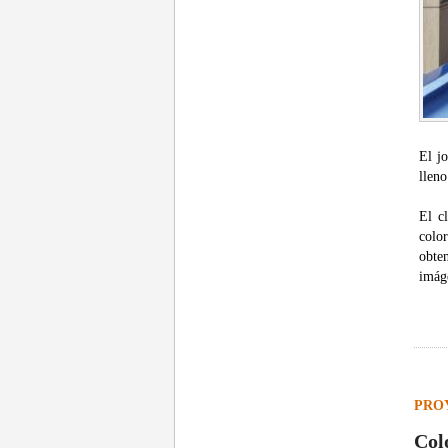
El j
lleno
El c
color
obte
imág
PRO
Col