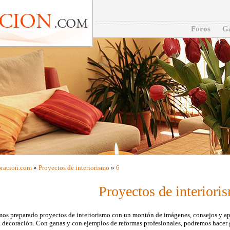
Foros
Ga
racion
.com
»
Proyectos de interiorismo
»
6
Proyectos de interiori
os preparado proyectos de interiorismo con un montón de imágenes, consejos y apr
 decoración. Con ganas y con ejemplos de reformas profesionales, podremos hacer 