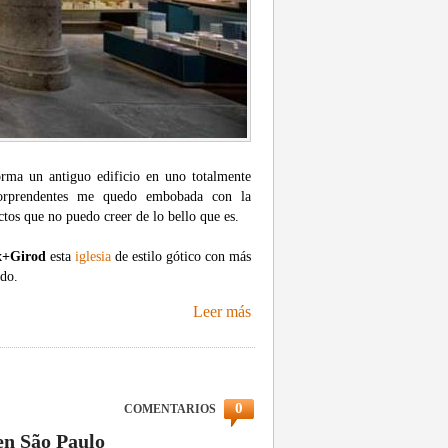
orma un antiguo edificio en uno totalmente
sorprendentes me quedo embobada con la
tos que no puedo creer de lo bello que es.
x+Girod
esta
iglesia
de estilo gótico con más
ndo.
Leer más
0
COMENTARIOS
en São Paulo