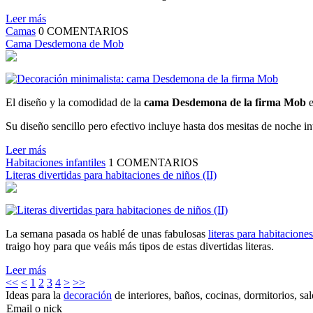
Leer más
Camas
0
COMENTARIOS
Cama Desdemona de Mob
El diseño y la comodidad de la
cama Desdemona de la firma Mob
e
Su diseño sencillo pero efectivo incluye hasta dos mesitas de noche i
Leer más
Habitaciones infantiles
1
COMENTARIOS
Literas divertidas para habitaciones de niños (II)
La semana pasada os hablé de unas fabulosas
literas para habitacione
traigo hoy para que veáis más tipos de estas divertidas literas.
Leer más
<<
<
1
2
3
4
>
>>
Ideas para la
decoración
de interiores, baños, cocinas, dormitorios, sa
Email o nick