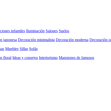
ciones infantiles
Iluminación
Salones
Suelos
n japonesa
Decoración minimalista
Decoración moderna
Decoración or
sas
Muebles
Sillas
Sofás
n floral
Ideas y consejos
Interiorismo
Mansiones de famosos