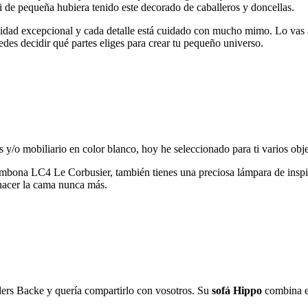
i de pequeña hubiera tenido este decorado de caballeros y doncellas.
lidad excepcional y cada detalle está cuidado con mucho mimo. Lo vas a
edes decidir qué partes eliges para crear tu pequeño universo.
os y/o mobiliario en color blanco, hoy he seleccionado para ti varios ob
a tumbona LC4 Le Corbusier, también tienes una preciosa lámpara de insp
hacer la cama nunca más.
ers Backe y quería compartirlo con vosotros. Su
sofá Hippo
combina e