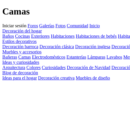
Camas
Iniciar sesión
Foros
Galerías
Fotos
Comunidad
Inicio
Decoración del hogar
Baños
Cocinas
Exteriores
Habitaciones
Habitaciones de bebés
Habita
Estilos decorativos
Decoración barroca
Decoración clásica
Decoración inglesa
Decoració
Muebles y accesorios
Bañeras
Camas
Electrodomésticos
Estanterías
Lámparas
Lavabos
Me
Ideas y curiosidades
Arquitectura
Colores
Curiosidades
Decoración de Navidad
Decoració
Blog de decoración
Ideas para el hogar
Decoración creativa
Muebles de diseño