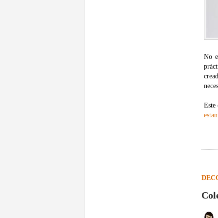
No e
prác
crea
neces
Este 
estan
DEC
Col