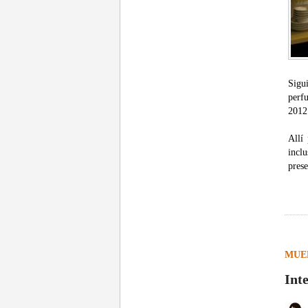
Sigu
perf
2012
Allí
incl
prese
MUE
Int