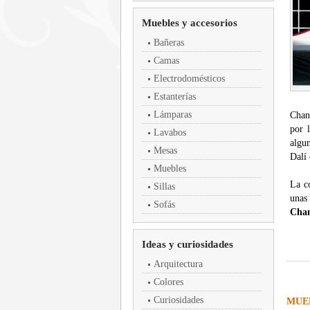
Muebles y accesorios
Bañeras
Camas
Electrodomésticos
Estanterías
Lámparas
Chan
por 
Lavabos
algu
Mesas
Dalí
Muebles
La c
Sillas
unas
Sofás
Cha
Ideas y curiosidades
Arquitectura
Colores
Curiosidades
MUE