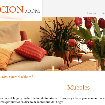
Foros
Ga
racion
.com
»
Muebles
»
7
Muebles
s para el hogar y la decoración de interiores. Consejos y claves para comprar mueb
timas propuestas en diseño de mobiliario del hogar.