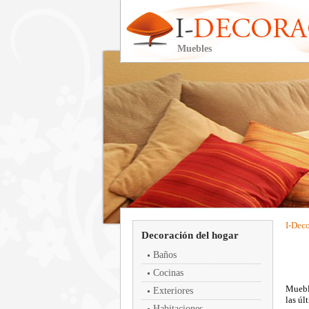
Muebles
I-
Deco
Decoración del hogar
Baños
Cocinas
Mueble
Exteriores
las úl
Habitaciones